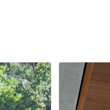
 Schuljahr
Projektorienti
Stadtrundgan
und Laborbes
t ein ereignisreiches
Das unternahm der Jahrgang 1
Mehr lesen