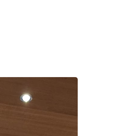
erter Unterricht:
g durch Cottbus
uch an der BTU
1 am Montag, dem 06.07.2026...