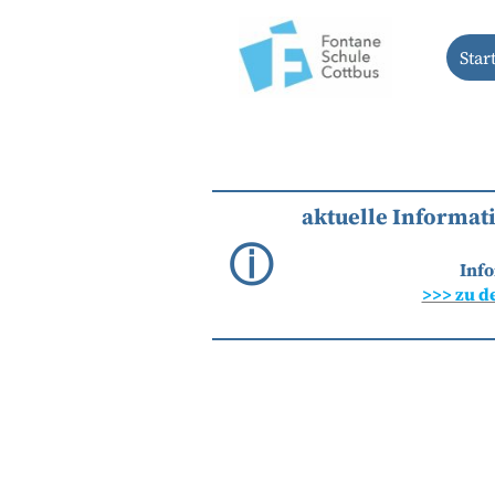
Star
aktuelle Informat
ⓘ
Info
>>> zu d