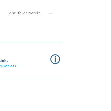
Schulförderverein
ⓘ
Link.
/2027 <<<